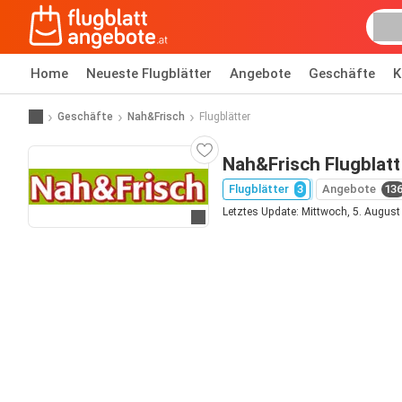
Home
Neueste Flugblätter
Angebote
Geschäfte
K
Geschäfte
Nah&Frisch
Flugblätter
Nah&Frisch Flugblatt
Flugblätter
3
Angebote
13
Letztes Update: Mittwoch, 5. Augus
Zur Website