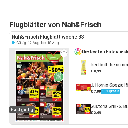
Flugblätter von Nah&Frisch
Nah&Frisch Flugblatt woche 33
Gültig: 12 Aug. bis 18 Aug.
Die besten Entschei
Red bull the summ
€ 0,99
J. Hornig Spezial 
1+1 gratis
€ 7,99
Gusteria Grill- & 
Bald gültig
€ 2,49