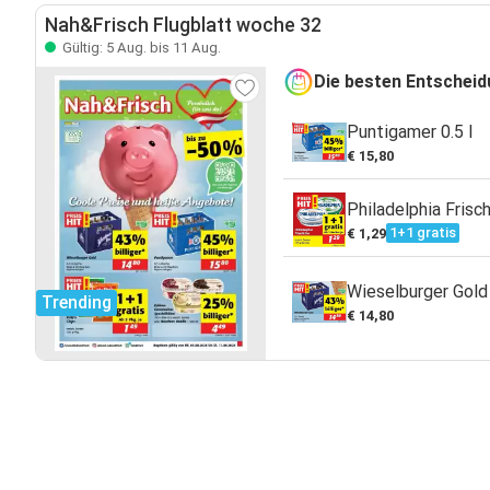
Nah&Frisch Flugblatt woche 32
Gültig: 5 Aug. bis 11 Aug.
Die besten Entschei
Puntigamer 0.5 l
€ 15,80
Philadelphia Frisc
1+1 gratis
€ 1,29
Wieselburger Gold 
Trending
€ 14,80