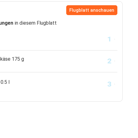
Flugblatt anschauen
dungen
in diesem Flugblatt
hkäse 175 g
0.5 l