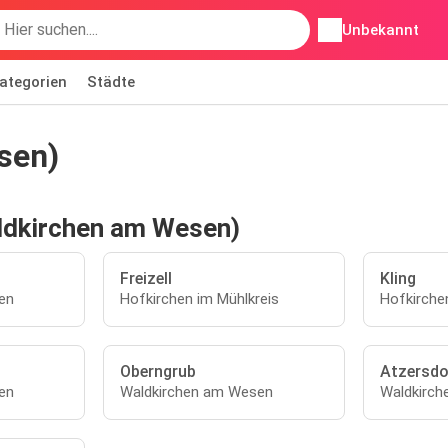
Unbekannt
ategorien
Städte
sen)
aldkirchen am Wesen)
Freizell
Kling
en
Hofkirchen im Mühlkreis
Hofkirche
Oberngrub
Atzersdo
en
Waldkirchen am Wesen
Waldkirc