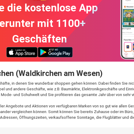
e die kostenlose App
erunter mit 1100+
Geschäften
uchen (Waldkirchen am Wesen)
häfte, in denen Sie wunderbar shoppen gehen können. Dabei finden Sie nicht
l und andere Geschäfte, wie z.B. Baumärkte, Elektronikgeschäfte und Einric
 Mode- und Schuhwelt und Sie profitieren das gesamte Jahr über von sehr vi
 aller Angebote und Aktionen von verfügbaren Marken von so gut wie allen G
nander vergleichen können. Somit können Sie bereits Zuhause oder im Büro, b
 Adressen, Öffnungszeiten, verkaufsoffene Sonntage, die Flugblätter und di