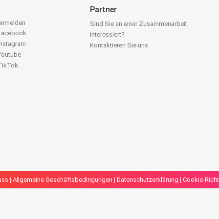
Partner
 anmelden
Sind Sie an einer Zusammenarbeit
 Facebook
interessiert?
Instagram
Kontaktieren Sie uns
 Youtube
 TikTok
uss
|
Allgemeine Geschäftsbedingungen
|
Datenschutzerklärung
|
Cookie-Richt