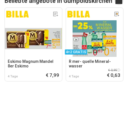
Beliebte angebote in Gumpoldskirchen
4+2 GRATIS
Eskimo Magnum Mandel
R mer- quelle Mineral-
8er Eskimo
wasser
€ 0,95
€ 7,99
€ 0,63
4 Tage
4 Tage