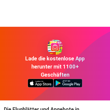
Lade die kostenlose App
herunter mit 1100+
Geschäften
Die Flugblätter und Angebote in