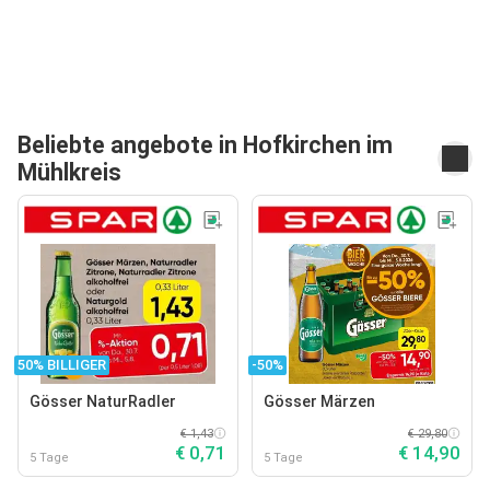
Beliebte angebote in Hofkirchen im
Mühlkreis
50% BILLIGER
-50%
Gösser NaturRadler
Gösser Märzen
€ 1,43
€ 29,80
€ 0,71
€ 14,90
5 Tage
5 Tage