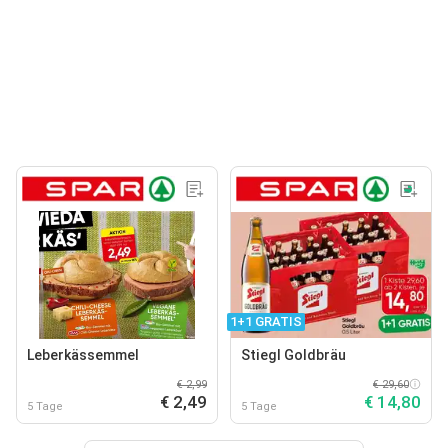
1+1 GRATIS
Leberkässemmel
Stiegl Goldbräu
€ 2,99
€ 29,60
€ 2,49
€ 14,80
5 Tage
5 Tage