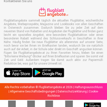
Kontaktieren Sie uns
Flugblattangebote sammelt täglich die aktuellen Flugblätter, wöchentliche
Angebote, Werbeprospekte, Magazine und Lookbooks von allen Geschäften
in Österreich zusammen. Dadurch bleiben Sie zu jeder Zeit auf dem
neuesten Stand von Rabatten und Angeboten der Flugblätter und finden ganz
leicht ein spezielles Angebot, eine besondere Flugblattaktion oder einen
besonderen Rabatt während des Schlussverkaufs in Geschäften in Ihrer
Nähe. Häufig finden Sie neue Flugblätter als allererstes auf unserer Seite,
noch bevor sie bei Ihnen im Briefkasten landen, wodurch Sie sie natürlich
auch auf der Arbeit, in der Schule oder direkt im Geschäft angucken können.
Fügen Sie Flugblattangebote.at zu Ihren Favoriten hinzu, kleben Sie einen
"Bitte keine Werbung!"-Sticker auf Ihren Briefkasten und sparen Sie somit viel
Zeit und Geld. Außerdem tragen Sie damit auch aktiv zur Papiermüll-
Reduktion bei, was gut für unsere Umwelt ist.
Alle Rechte vorbehalten © Flugblattangebote.at 2026 |
Haftungsausschluss
|
Allgemeine Geschäftsbedingungen
|
Datenschutzerklärung
|
Cookie-
Richtlinie