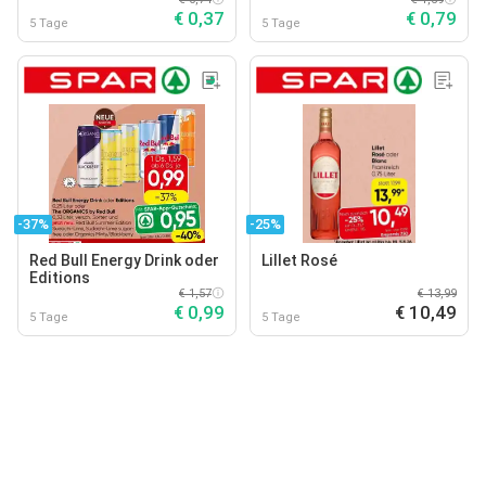
Naturradler Zitrone
€ 0,37
€ 0,79
alkoholfrei
5 Tage
5 Tage
-37%
-25%
Red Bull Energy Drink oder
Lillet Rosé
Editions
€ 1,57
€ 13,99
€ 0,99
€ 10,49
5 Tage
5 Tage