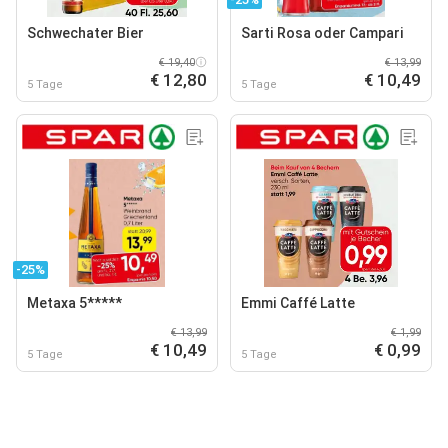
Schwechater Bier
Sarti Rosa oder Campari
€ 19,40
€ 13,99
€ 12,80
€ 10,49
5 Tage
5 Tage
-25%
Metaxa 5*****
Emmi Caffé Latte
€ 13,99
€ 1,99
€ 10,49
€ 0,99
5 Tage
5 Tage