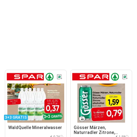
3+3 GRATIS
WaldQuelle Mineralwasser
Gösser Märzen,
Naturradler Zitrone,
€ 0,74
€ 1,59