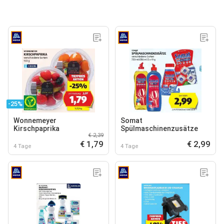
-25%
Wonnemeyer
Somat
Kirschpaprika
Spülmaschinenzusätze
€ 2,39
€ 1,79
€ 2,99
4 Tage
4 Tage