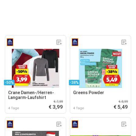
-50%
-38%
Crane Damen-/Herren-
Greens Powder
Langarm-Laufshirt
€ 7,99
€ 8,99
€ 3,99
€ 5,49
4 Tage
4 Tage