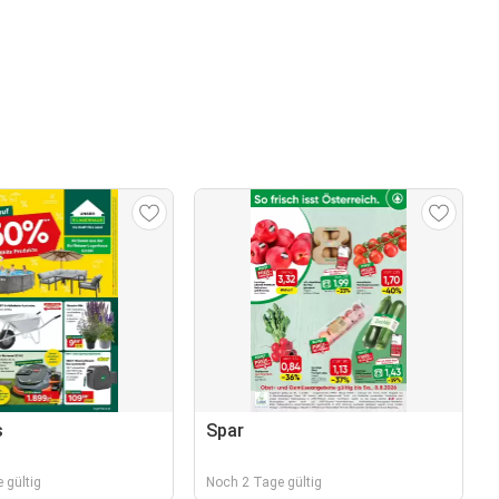
s
Spar
 gültig
Noch 2 Tage gültig