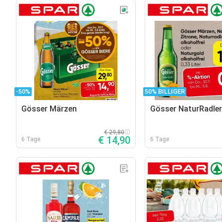
-50%
50% BILLIGER
Gösser Märzen
Gösser NaturRadler
€ 29,80
€ 14,90
6 Tage
6 Tage