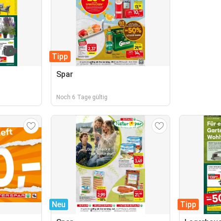
Tipp
Spar
Noch 6 Tage gültig
Neu
Tipp