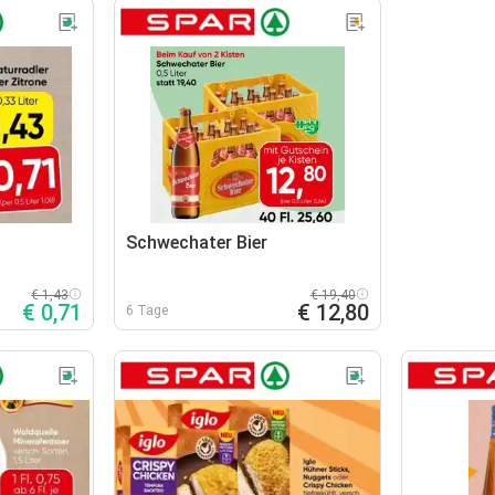
Schwechater Bier
€ 1,43
€ 19,40
€ 0,71
€ 12,80
6 Tage