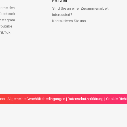
Partner
 anmelden
Sind Sie an einer Zusammenarbeit
 Facebook
interessiert?
Instagram
Kontaktieren Sie uns
 Youtube
 TikTok
uss
|
Allgemeine Geschäftsbedingungen
|
Datenschutzerklärung
|
Cookie-Richt