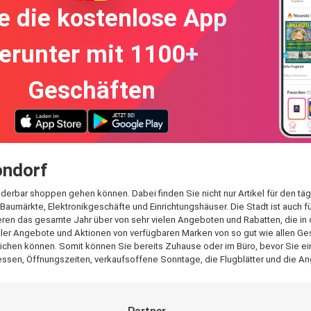
e die kostenlose App
erunter mit 1100+
Geschäften
ondorf
nderbar shoppen gehen können. Dabei finden Sie nicht nur Artikel für den t
Baumärkte, Elektronikgeschäfte und Einrichtungshäuser. Die Stadt ist auch 
ren das gesamte Jahr über von sehr vielen Angeboten und Rabatten, die in 
aller Angebote und Aktionen von verfügbaren Marken von so gut wie allen Ges
ichen können. Somit können Sie bereits Zuhause oder im Büro, bevor Sie eink
ssen, Öffnungszeiten, verkaufsoffene Sonntage, die Flugblätter und die An