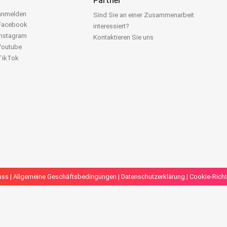
Partner
 anmelden
Sind Sie an einer Zusammenarbeit
 Facebook
interessiert?
Instagram
Kontaktieren Sie uns
 Youtube
 TikTok
uss
|
Allgemeine Geschäftsbedingungen
|
Datenschutzerklärung
|
Cookie-Richt