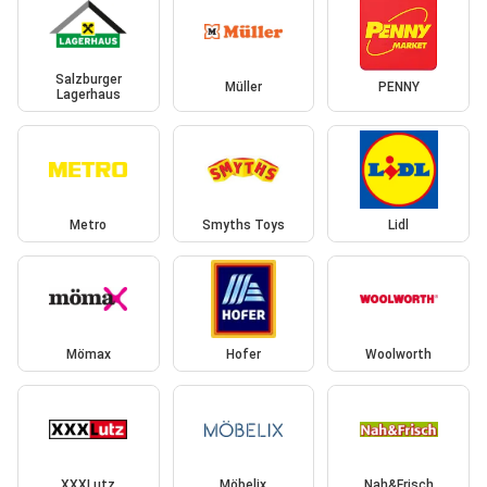
Salzburger
Müller
PENNY
Lagerhaus
Metro
Smyths Toys
Lidl
Mömax
Hofer
Woolworth
XXXLutz
Möbelix
Nah&Frisch