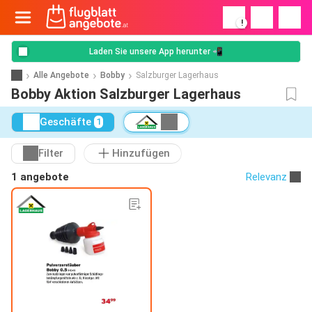
!
Laden Sie unsere App herunter 📲
Alle Angebote
Bobby
Salzburger Lagerhaus
Bobby Aktion Salzburger Lagerhaus
Geschäfte
1
Filter
Hinzufügen
1 angebote
Relevanz