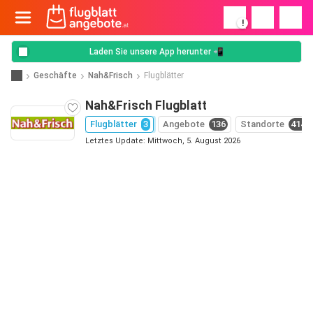
!
Laden Sie unsere App herunter 📲
Geschäfte
Nah&Frisch
Flugblätter
Nah&Frisch Flugblatt
Flugblätter
3
Angebote
136
Standorte
414
Letztes Update: Mittwoch, 5. August 2026