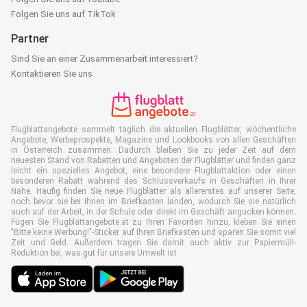
Folgen Sie uns auf TikTok
Partner
Sind Sie an einer Zusammenarbeit interessiert?
Kontaktieren Sie uns
Flugblattangebote sammelt täglich die aktuellen Flugblätter, wöchentliche
Angebote, Werbeprospekte, Magazine und Lookbooks von allen Geschäften
in Österreich zusammen. Dadurch bleiben Sie zu jeder Zeit auf dem
neuesten Stand von Rabatten und Angeboten der Flugblätter und finden ganz
leicht ein spezielles Angebot, eine besondere Flugblattaktion oder einen
besonderen Rabatt während des Schlussverkaufs in Geschäften in Ihrer
Nähe. Häufig finden Sie neue Flugblätter als allererstes auf unserer Seite,
noch bevor sie bei Ihnen im Briefkasten landen, wodurch Sie sie natürlich
auch auf der Arbeit, in der Schule oder direkt im Geschäft angucken können.
Fügen Sie Flugblattangebote.at zu Ihren Favoriten hinzu, kleben Sie einen
"Bitte keine Werbung!"-Sticker auf Ihren Briefkasten und sparen Sie somit viel
Zeit und Geld. Außerdem tragen Sie damit auch aktiv zur Papiermüll-
Reduktion bei, was gut für unsere Umwelt ist.