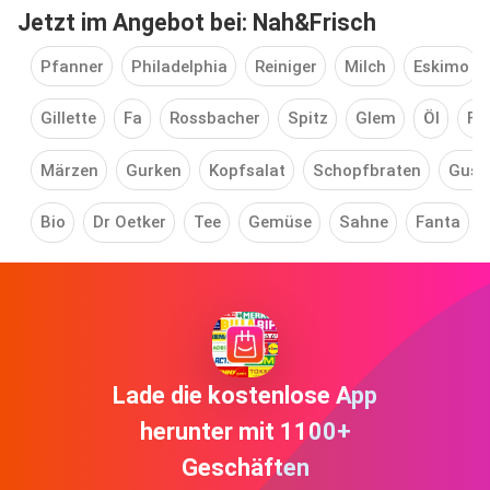
Jetzt im Angebot bei: Nah&Frisch
Pfanner
Philadelphia
Reiniger
Milch
Eskimo
Gillette
Fa
Rossbacher
Spitz
Glem
Öl
Fa
Märzen
Gurken
Kopfsalat
Schopfbraten
Gust
Bio
Dr Oetker
Tee
Gemüse
Sahne
Fanta
Lade die kostenlose App
herunter mit 1100+
Geschäften