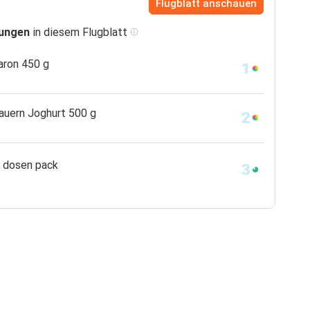
Flugblatt anschauen
dungen
in diesem Flugblatt
aron 450 g
auern Joghurt 500 g
n dosen pack