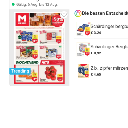
Gültig: 6 Aug. bis 12 Aug.
Die besten Entschei
Schärdinger bergb
€ 3,24
Schärdinger Bergb
€ 0,92
Z.b.: zipfer märze
Trending
€ 4,65