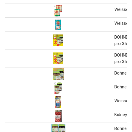
Weisse 
Weisse 
BOHNEN d
pro 350 
BOHNEN d
pro 350 
Bohnen
Bohnen
Weisse 
Kidney b
Bohnen