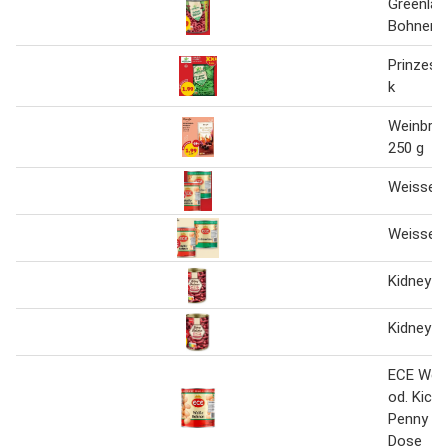
Greenlan
Bohnen
Prinzess
k
Weinbra
250 g
Weisse 
Weisse 
Kidney B
Kidney B
ECE Wei
od. Kich
Penny 8
Dose