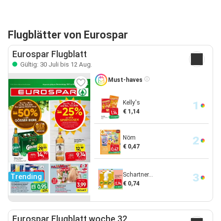
Flugblätter von Eurospar
Eurospar Flugblatt
Gültig: 30 Juli bis 12 Aug.
Must-haves
Kelly's
€ 1,14
Nöm
€ 0,47
Schartner...
Trending
€ 0,74
Eurospar Flugblatt woche 32