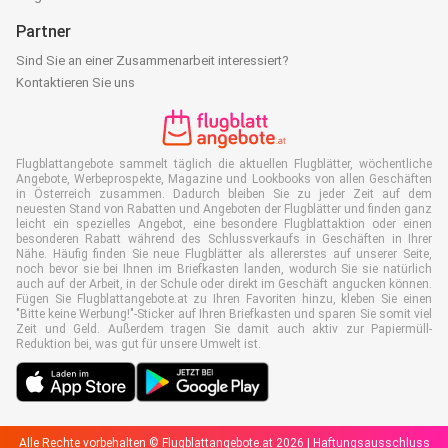
Partner
Sind Sie an einer Zusammenarbeit interessiert?
Kontaktieren Sie uns
Flugblattangebote sammelt täglich die aktuellen Flugblätter, wöchentliche
Angebote, Werbeprospekte, Magazine und Lookbooks von allen Geschäften
in Österreich zusammen. Dadurch bleiben Sie zu jeder Zeit auf dem
neuesten Stand von Rabatten und Angeboten der Flugblätter und finden ganz
leicht ein spezielles Angebot, eine besondere Flugblattaktion oder einen
besonderen Rabatt während des Schlussverkaufs in Geschäften in Ihrer
Nähe. Häufig finden Sie neue Flugblätter als allererstes auf unserer Seite,
noch bevor sie bei Ihnen im Briefkasten landen, wodurch Sie sie natürlich
auch auf der Arbeit, in der Schule oder direkt im Geschäft angucken können.
Fügen Sie Flugblattangebote.at zu Ihren Favoriten hinzu, kleben Sie einen
"Bitte keine Werbung!"-Sticker auf Ihren Briefkasten und sparen Sie somit viel
Zeit und Geld. Außerdem tragen Sie damit auch aktiv zur Papiermüll-
Reduktion bei, was gut für unsere Umwelt ist.
Alle Rechte vorbehalten © Flugblattangebote.at 2026 |
Haftungsausschluss