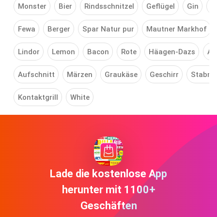
Monster
Bier
Rindsschnitzel
Geflügel
Gin
W
Fewa
Berger
Spar Natur pur
Mautner Markhof
Lindor
Lemon
Bacon
Rote
Häagen-Dazs
All
Aufschnitt
Märzen
Graukäse
Geschirr
Stabmi
Kontaktgrill
White
Lade die kostenlose App
herunter mit 1100+
Geschäften