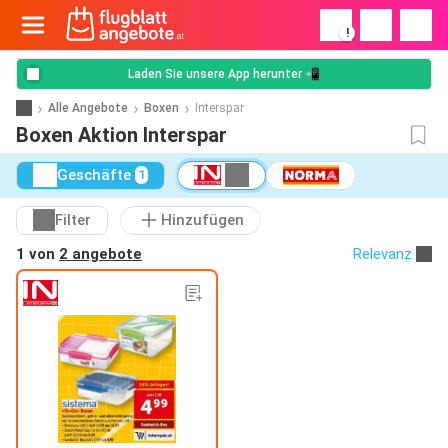
!
Laden Sie unsere App herunter 📲
Alle Angebote
Boxen
Interspar
Boxen Aktion Interspar
Geschäfte
1
Filter
Hinzufügen
1 von
2 angebote
Relevanz