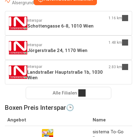
Alsergrund
1.16 km
Interspar
Schottengasse 6-8, 1010 Wien
1.48 km
Interspar
Jörgerstraße 24, 1170 Wien
Interspar
2.83 km
Landstraßer Hauptstraße 1b, 1030
Wien
Alle Filialen
Boxen Preis Interspar🕒
Angebot
Name
sistema To-Go