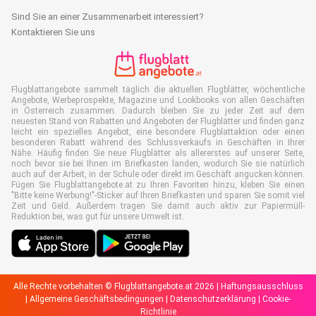
Sind Sie an einer Zusammenarbeit interessiert?
Kontaktieren Sie uns
Flugblattangebote sammelt täglich die aktuellen Flugblätter, wöchentliche
Angebote, Werbeprospekte, Magazine und Lookbooks von allen Geschäften
in Österreich zusammen. Dadurch bleiben Sie zu jeder Zeit auf dem
neuesten Stand von Rabatten und Angeboten der Flugblätter und finden ganz
leicht ein spezielles Angebot, eine besondere Flugblattaktion oder einen
besonderen Rabatt während des Schlussverkaufs in Geschäften in Ihrer
Nähe. Häufig finden Sie neue Flugblätter als allererstes auf unserer Seite,
noch bevor sie bei Ihnen im Briefkasten landen, wodurch Sie sie natürlich
auch auf der Arbeit, in der Schule oder direkt im Geschäft angucken können.
Fügen Sie Flugblattangebote.at zu Ihren Favoriten hinzu, kleben Sie einen
"Bitte keine Werbung!"-Sticker auf Ihren Briefkasten und sparen Sie somit viel
Zeit und Geld. Außerdem tragen Sie damit auch aktiv zur Papiermüll-
Reduktion bei, was gut für unsere Umwelt ist.
Alle Rechte vorbehalten © Flugblattangebote.at 2026 |
Haftungsausschluss
|
Allgemeine Geschäftsbedingungen
|
Datenschutzerklärung
|
Cookie-
Richtlinie