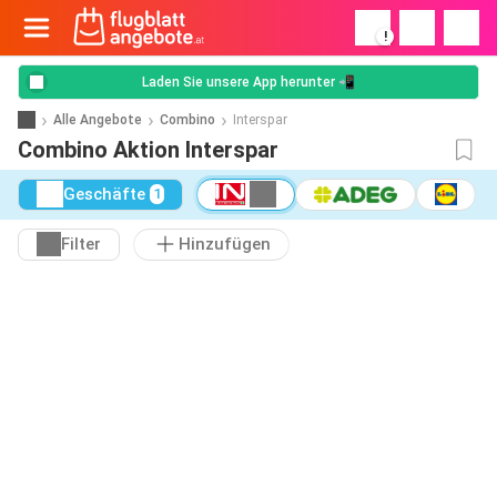
!
Laden Sie unsere App herunter 📲
Alle Angebote
Combino
Interspar
Combino Aktion Interspar
Geschäfte
1
Filter
Hinzufügen