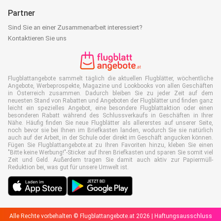
Partner
Sind Sie an einer Zusammenarbeit interessiert?
Kontaktieren Sie uns
Flugblattangebote sammelt täglich die aktuellen Flugblätter, wöchentliche
Angebote, Werbeprospekte, Magazine und Lookbooks von allen Geschäften
in Österreich zusammen. Dadurch bleiben Sie zu jeder Zeit auf dem
neuesten Stand von Rabatten und Angeboten der Flugblätter und finden ganz
leicht ein spezielles Angebot, eine besondere Flugblattaktion oder einen
besonderen Rabatt während des Schlussverkaufs in Geschäften in Ihrer
Nähe. Häufig finden Sie neue Flugblätter als allererstes auf unserer Seite,
noch bevor sie bei Ihnen im Briefkasten landen, wodurch Sie sie natürlich
auch auf der Arbeit, in der Schule oder direkt im Geschäft angucken können.
Fügen Sie Flugblattangebote.at zu Ihren Favoriten hinzu, kleben Sie einen
"Bitte keine Werbung!"-Sticker auf Ihren Briefkasten und sparen Sie somit viel
Zeit und Geld. Außerdem tragen Sie damit auch aktiv zur Papiermüll-
Reduktion bei, was gut für unsere Umwelt ist.
Alle Rechte vorbehalten © Flugblattangebote.at 2026 |
Haftungsausschluss