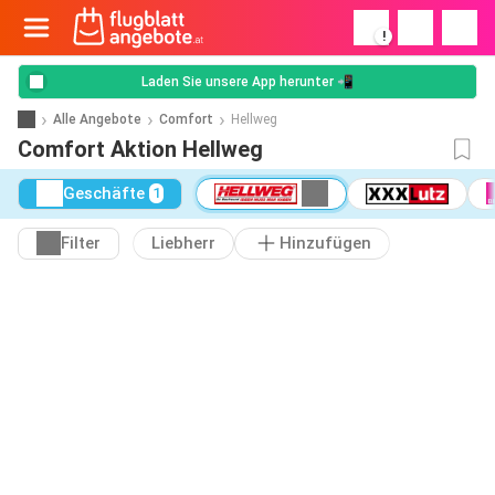
!
Laden Sie unsere App herunter 📲
Alle Angebote
Comfort
Hellweg
Comfort Aktion Hellweg
Geschäfte
1
Filter
Liebherr
Hinzufügen