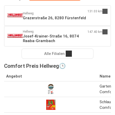
131.03 km
Hellweg
Grazerstraße 26, 8280 Fürstenfeld
Hellweg
147.40 km
Josef-Krainer-Straße 16, 8074
Raaba-Grambach
Alle Filialen
Comfort Preis Hellweg🕒
Angebot
Name
Gartensc
Comfort
Schlauc
Comfort