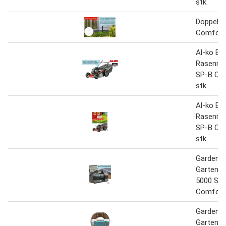
stk.
Doppels
Comfort 
Al-ko Be
Rasenmä
SP-B Co
stk.
Al-ko Be
Rasenmä
SP-B Co
stk.
Gardena
Gartena
5000 Sile
Comfort 
Gardena
Gartensc