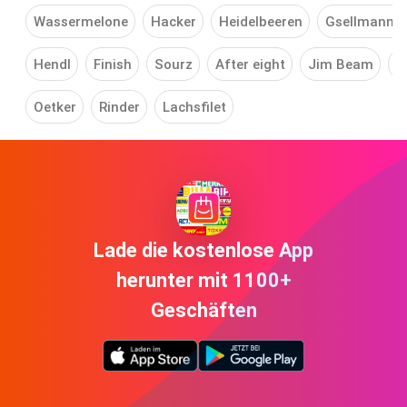
Wassermelone
Hacker
Heidelbeeren
Gsellmann H
Hendl
Finish
Sourz
After eight
Jim Beam
R
Oetker
Rinder
Lachsfilet
Lade die kostenlose App
herunter mit 1100+
Geschäften