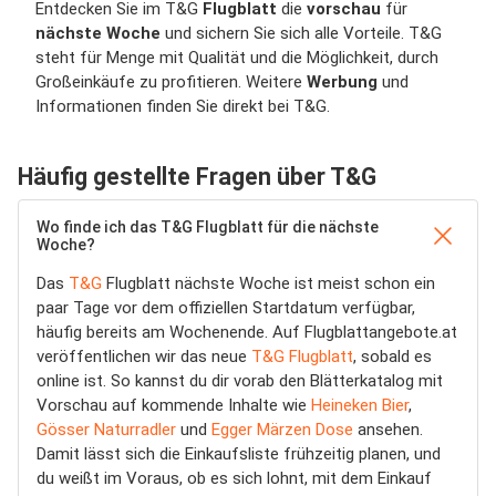
Entdecken Sie im T&G
Flugblatt
die
vorschau
für
nächste Woche
und sichern Sie sich alle Vorteile. T&G
steht für Menge mit Qualität und die Möglichkeit, durch
Großeinkäufe zu profitieren. Weitere
Werbung
und
Informationen finden Sie direkt bei T&G.
Häufig gestellte Fragen über T&G
Wo finde ich das T&G Flugblatt für die nächste
Woche?
Das
T&G
Flugblatt nächste Woche ist meist schon ein
paar Tage vor dem offiziellen Startdatum verfügbar,
häufig bereits am Wochenende. Auf Flugblattangebote.at
veröffentlichen wir das neue
T&G Flugblatt
, sobald es
online ist. So kannst du dir vorab den Blätterkatalog mit
Vorschau auf kommende Inhalte wie
Heineken Bier
,
Gösser Naturradler
und
Egger Märzen Dose
ansehen.
Damit lässt sich die Einkaufsliste frühzeitig planen, und
du weißt im Voraus, ob es sich lohnt, mit dem Einkauf