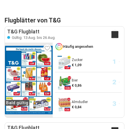
Flugblätter von T&G
T&G Flugblatt
Gültig: 13 Aug. bis 26 Aug.
Häufig angesehen
Zucker
€ 1,09
Bier
€ 0,86
Almdudler
Bald gültig
€ 0,84
T&G Flugblatt