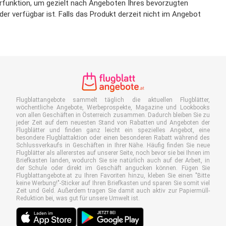
terfunktion, um gezielt nach Angeboten Ihres bevorzugten
er verfügbar ist. Falls das Produkt derzeit nicht im Angebot
Flugblattangebote sammelt täglich die aktuellen Flugblätter,
wöchentliche Angebote, Werbeprospekte, Magazine und Lookbooks
von allen Geschäften in Österreich zusammen. Dadurch bleiben Sie zu
jeder Zeit auf dem neuesten Stand von Rabatten und Angeboten der
Flugblätter und finden ganz leicht ein spezielles Angebot, eine
besondere Flugblattaktion oder einen besonderen Rabatt während des
Schlussverkaufs in Geschäften in Ihrer Nähe. Häufig finden Sie neue
Flugblätter als allererstes auf unserer Seite, noch bevor sie bei Ihnen im
Briefkasten landen, wodurch Sie sie natürlich auch auf der Arbeit, in
der Schule oder direkt im Geschäft angucken können. Fügen Sie
Flugblattangebote.at zu Ihren Favoriten hinzu, kleben Sie einen "Bitte
keine Werbung!"-Sticker auf Ihren Briefkasten und sparen Sie somit viel
Zeit und Geld. Außerdem tragen Sie damit auch aktiv zur Papiermüll-
Reduktion bei, was gut für unsere Umwelt ist.