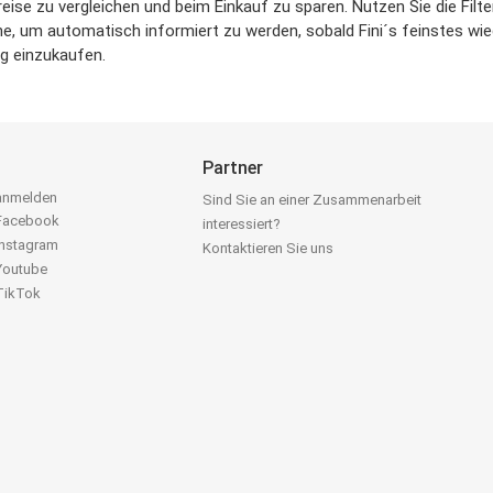
reise zu vergleichen und beim Einkauf zu sparen. Nutzen Sie die Fil
, um automatisch informiert zu werden, sobald Fini´s feinstes wied
ig einzukaufen.
Partner
 anmelden
Sind Sie an einer Zusammenarbeit
 Facebook
interessiert?
Instagram
Kontaktieren Sie uns
 Youtube
 TikTok