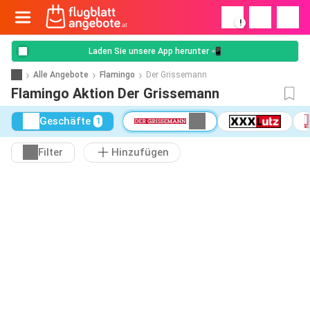
!
Laden Sie unsere App herunter 📲
Alle Angebote
Flamingo
Der Grissemann
Flamingo Aktion Der Grissemann
Geschäfte
1
Filter
Hinzufügen