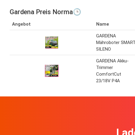
Gardena Preis Norma🕒
Angebot
Name
GARDENA
Mähroboter SMAR
SILENO
GARDENA Akku-
Trimmer
ComfortCut
23/18V P4A
Lad