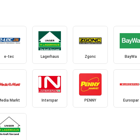
e-tec
Lagerhaus
Zgonc
BayWa
Media Markt
Interspar
PENNY
Eurospar