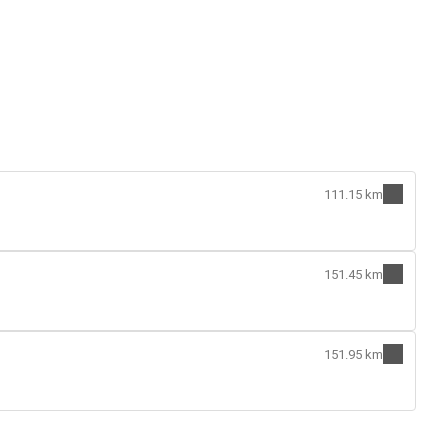
111.15 km
151.45 km
151.95 km