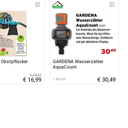
Obstpflücker
GARDENA Wasserzähler
AquaCount
€ 24,27
€ 16,99
€ 30,49
1 Monat