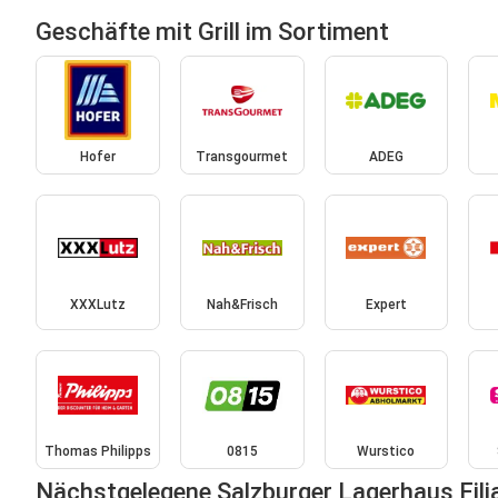
Geschäfte mit Grill im Sortiment
Hofer
Transgourmet
ADEG
XXXLutz
Nah&Frisch
Expert
Thomas Philipps
0815
Wurstico
Nächstgelegene Salzburger Lagerhaus Fili