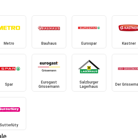
Metro
Bauhaus
Eurospar
Kastner
Eurogast
Salzburger
Spar
Der Grissem
Grissemann
Lagerhaus
Sutterlüty
ale