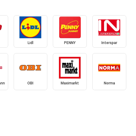
Lidl
PENNY
Interspar
ann
OBI
Maximarkt
Norma