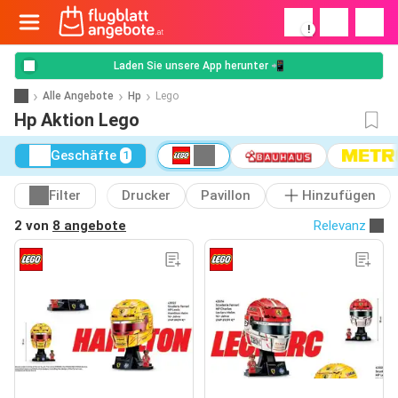
!
Laden Sie unsere App herunter 📲
Alle Angebote
Hp
Lego
Hp Aktion Lego
Geschäfte
1
Filter
Drucker
Pavillon
Hinzufügen
2 von
8 angebote
Relevanz