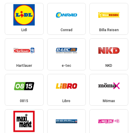
Lidl
Conrad
Billa Reisen
Hartlauer
e-tec
NKD
0815
Libro
Mömax