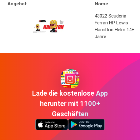
Angebot
Name
43022 Scuderia
Ferrari HP Lewis
Hamilton Helm 14+
Jahre
Lade die kostenlose App
herunter mit 1100+
Geschäften