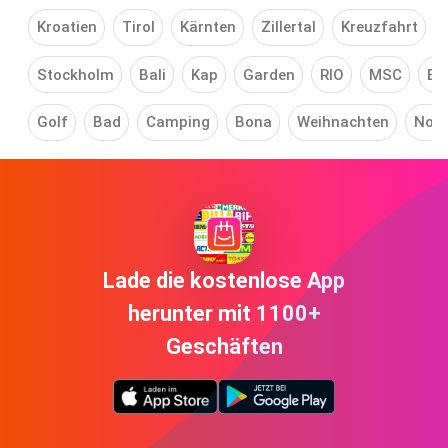
Kroatien
Tirol
Kärnten
Zillertal
Kreuzfahrt
Stockholm
Bali
Kap
Garden
RIO
MSC
Ba
Golf
Bad
Camping
Bona
Weihnachten
Nord
Lade die kostenlose App
herunter mit 1100+
Geschäften