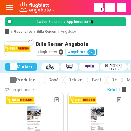
!
Laden Sie unsere App herunter 📲
Geschäfte
Billa Reisen
Angebote
Billa Reisen Angebote
Flugblätter
6
Angebote
320
Marken
Produkte
Rosé
Deluxe
Best
Dë
M
320 ergebnisse
Beliebt