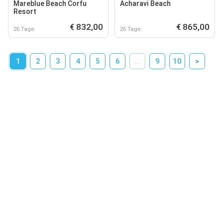
Mareblue Beach Corfu
Acharavi Beach
Resort
€ 832,00
€ 865,00
26 Tage
26 Tage
1
2
3
4
5
6
...
9
10
>