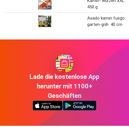
Kamin- wurzen XXL
450 g
Asado kamin fuego
garten-grill- 40 cm
Lade die kostenlose App
herunter mit 1100+
Geschäften