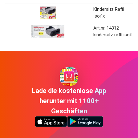
Kindersitz Raffi
Isofix
Art.nr. 14312
kindersitz raffi isofix
Lade die kostenlose App
herunter mit 1100+
Geschäften