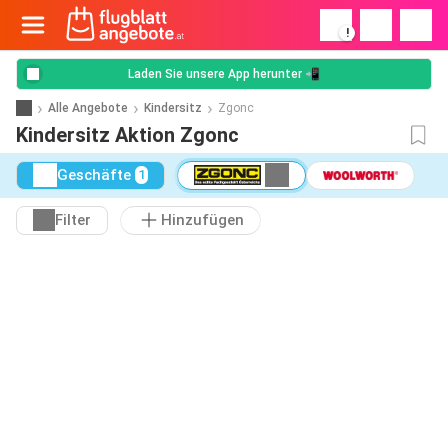
!
Laden Sie unsere App herunter 📲
Alle Angebote
Kindersitz
Zgonc
Kindersitz Aktion Zgonc
Geschäfte
1
Filter
Hinzufügen