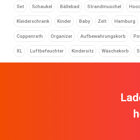
Set
Schaukel
Bällebad
Strandmuschel
Hood
Kleiderschrank
Kinder
Baby
Zelt
Hamburg
Coppenrath
Organizer
Aufbewahrungskorb
Po
XL
Luftbefeuchter
Kindersitz
Wäschekorb
S
Lad
h