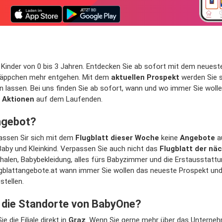
re Kinder von 0 bis 3 Jahren. Entdecken Sie ab sofort mit dem neues
näppchen mehr entgehen. Mit dem
aktuellen Prospekt
werden Sie s
lassen. Bei uns finden Sie ab sofort, wann und wo immer Sie wollen
n
Aktionen
auf dem Laufenden.
Angebot?
assen Sir sich mit dem
Flugblatt dieser Woche
keine
Angebote
a
 Baby und Kleinkind. Verpassen Sie auch nicht das
Flugblatt der n
len, Babybekleidung, alles fürs Babyzimmer und die Erstausstattung
lugblattangebote.at wann immer Sie wollen das neueste Prospekt u
stellen.
d die Standorte von BabyOne?
 die Filiale direkt in
Graz
. Wenn Sie gerne mehr über das Unterneh