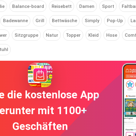
ie
Balance-board
Reisebett
Damen
Sport
Faltba
Badewanne
Grill
Bettwäsche
Simply
Pop-Up
La
wer
Sitzgruppe
Natur
Topper
Kleid
Hose
Comf
tuhl
e die kostenlose App
erunter mit 1100+
Geschäften