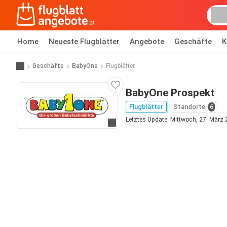
Home
Neueste Flugblätter
Angebote
Geschäfte
K
Geschäfte
BabyOne
Flugblätter
BabyOne Prospekt
Flugblätter
Standorte
6
Letztes Update: Mittwoch, 27. März
Zur Website