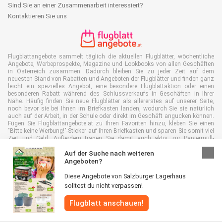
Sind Sie an einer Zusammenarbeit interessiert?
Kontaktieren Sie uns
Flugblattangebote sammelt täglich die aktuellen Flugblätter, wöchentliche
Angebote, Werbeprospekte, Magazine und Lookbooks von allen Geschäften
in Österreich zusammen. Dadurch bleiben Sie zu jeder Zeit auf dem
neuesten Stand von Rabatten und Angeboten der Flugblätter und finden ganz
leicht ein spezielles Angebot, eine besondere Flugblattaktion oder einen
besonderen Rabatt während des Schlussverkaufs in Geschäften in Ihrer
Nähe. Häufig finden Sie neue Flugblätter als allererstes auf unserer Seite,
noch bevor sie bei Ihnen im Briefkasten landen, wodurch Sie sie natürlich
auch auf der Arbeit, in der Schule oder direkt im Geschäft angucken können.
Fügen Sie Flugblattangebote.at zu Ihren Favoriten hinzu, kleben Sie einen
"Bitte keine Werbung!"-Sticker auf Ihren Briefkasten und sparen Sie somit viel
Zeit und Geld. Außerdem tragen Sie damit auch aktiv zur Papiermüll-
Reduktion bei, was gut für unsere Umwelt ist.
Auf der Suche nach weiteren
Angeboten?
Diese Angebote von Salzburger Lagerhaus
solltest du nicht verpassen!
Alle Rechte vorbehalten © Flugblattangebote.at 2026 |
Haftungsausschluss
Flugblatt anschauen!
|
Allgemeine Geschäftsbedingungen
|
Datenschutzerklärung
|
Cookie-
Richtlinie