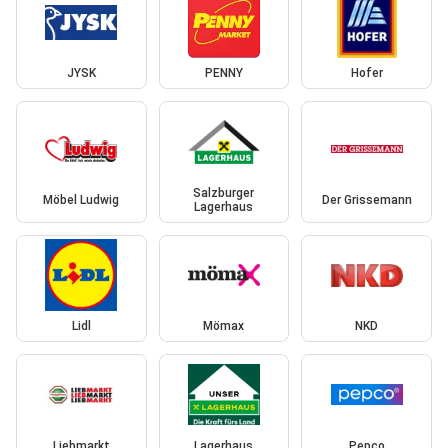
JYSK
PENNY
Hofer
Salzburger
Möbel Ludwig
Der Grissemann
Lagerhaus
Lidl
Mömax
NKD
Liebmarkt
Lagerhaus
Pepco