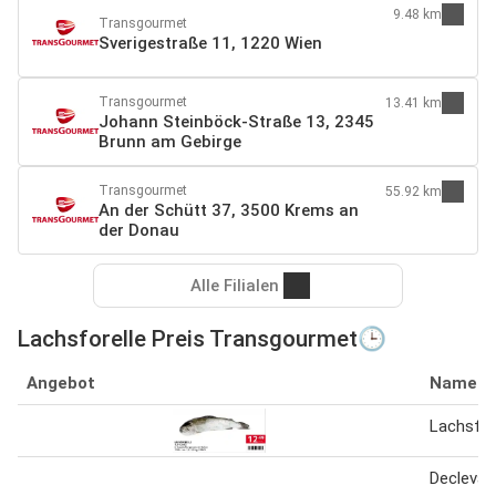
9.48 km
Transgourmet
Sverigestraße 11, 1220 Wien
Transgourmet
13.41 km
Johann Steinböck-Straße 13, 2345
Brunn am Gebirge
Transgourmet
55.92 km
An der Schütt 37, 3500 Krems an
der Donau
Alle Filialen
Lachsforelle Preis Transgourmet🕒
Angebot
Name
Lachsfor
Decleva'