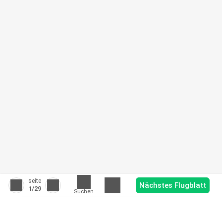
seite
Nächstes Flugblatt
1
/29
Suchen