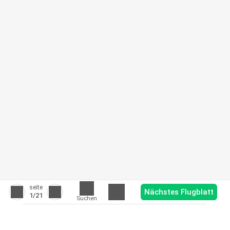
seite
Nächstes Flugblatt
1
/21
Suchen