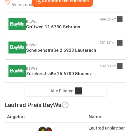
Automatisch erkennen
Alsergrund
499.26 km
BayWa
Grütweg 11 6780 Schruns
501.67 km
BayWa
Scheibenstraße 2 6923 Lauterach
502.80 km
BayWa
Zürcherstraße 25 6700 Bludenz
Alle Filialen
Laufrad Preis BayWa🕒
Angebot
Name
Laufrad unplattbar