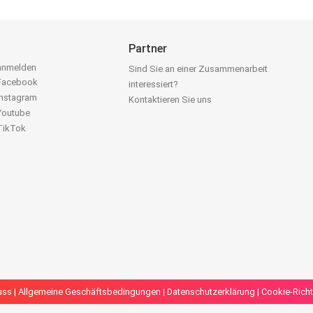
Partner
 anmelden
Sind Sie an einer Zusammenarbeit
 Facebook
interessiert?
Instagram
Kontaktieren Sie uns
 Youtube
 TikTok
uss
|
Allgemeine Geschäftsbedingungen
|
Datenschutzerklärung
|
Cookie-Richt