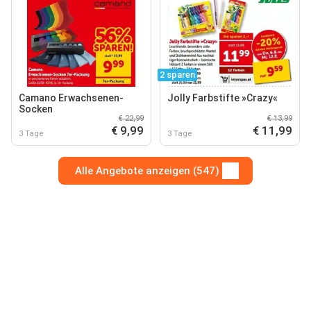
2 sparen
Camano Erwachsenen-
Jolly Farbstifte »Crazy«
Socken
€ 22,99
€ 13,99
€ 9,99
€ 11,99
3 Tage
3 Tage
Alle Angebote anzeigen (547)