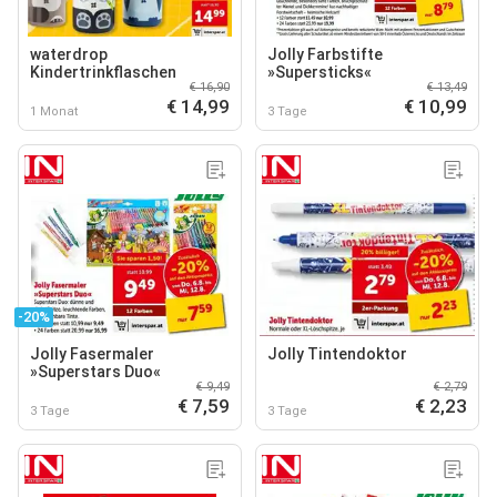
waterdrop
Jolly Farbstifte
Kindertrinkflaschen
»Supersticks«
€ 16,90
€ 13,49
€ 14,99
€ 10,99
1 Monat
3 Tage
-20%
Jolly Fasermaler
Jolly Tintendoktor
»Superstars Duo«
€ 9,49
€ 2,79
€ 7,59
€ 2,23
3 Tage
3 Tage