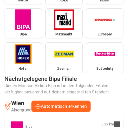
Metro
ADEG
HEMA
Bipa
Maximarkt
Eurospar
Hofer
Zeeman
Sutterlüty
Nächstgelegene Bipa Filiale
Dieses Mousse Aktion Bipa ist in den folgenden Filialen
verfügbar, basierend auf deinem eingestellten Standort:
Wien
Automatisch erkennen
Alsergrund
0.29 km
Bipa