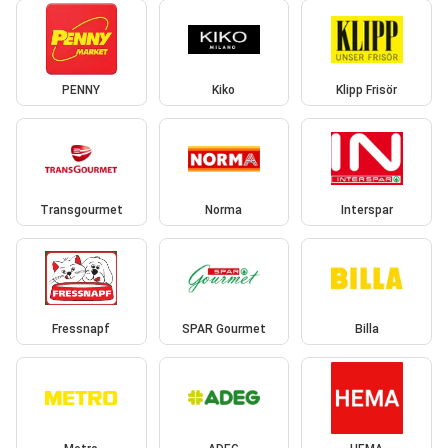
PENNY
Kiko
Klipp Frisör
Transgourmet
Norma
Interspar
Fressnapf
SPAR Gourmet
Billa