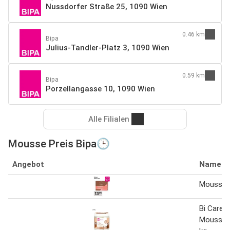
Nussdorfer Straße 25, 1090 Wien
0.46 km
Bipa
Julius-Tandler-Platz 3, 1090 Wien
0.59 km
Bipa
Porzellangasse 10, 1090 Wien
Alle Filialen
Mousse Preis Bipa🕒
Angebot
Name
Mousse 
Bi Care 
Mousse 