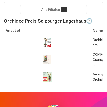
Alle Filialen
Orchidee Preis Salzburger Lagerhaus🕒
Angebot
Name
Orchidee
cm
COMPO 
Granupla
3 l
Arrange
Orchidee 