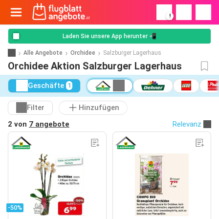
!
Laden Sie unsere App herunter 📲
Alle Angebote
Orchidee
Salzburger Lagerhaus
Orchidee Aktion Salzburger Lagerhaus
Geschäfte
1
Filter
Hinzufügen
2 von
7 angebote
Relevanz
-50%