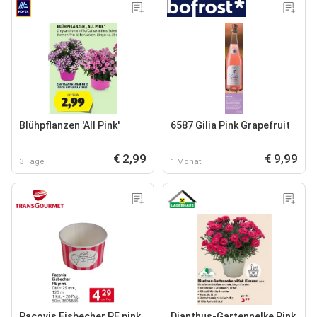
Blühpflanzen 'All Pink'
6587 Gilia Pink Grapefruit
€ 2,99
€ 9,99
3 Tage
1 Monat
Pacovis Eisbecher PE pink
Dianthus-Gartennelke Pink