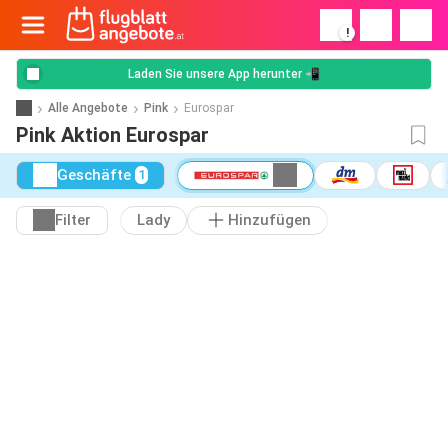
!
Laden Sie unsere App herunter 📲
Alle Angebote
Pink
Eurospar
Pink Aktion Eurospar
Geschäfte
1
Filter
Lady
Hinzufügen