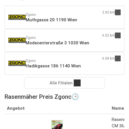
2.82 km
Zgonc
Muthgasse 20 1190 Wien
6.02 km
Zgonc
Modecenterstraße 3 1030 Wien
6.58 km
Zgonc
Hadikgasse 186 1140 Wien
Alle Filialen
Rasenmäher Preis Zgonc🕒
Angebot
Name
Rasenmä
CM 36/46