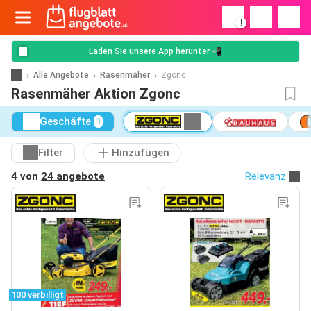
!
Laden Sie unsere App herunter 📲
Alle Angebote
Rasenmäher
Zgonc
Rasenmäher Aktion Zgonc
Geschäfte
1
Filter
Hinzufügen
4 von
24 angebote
Relevanz
100 verbilligt