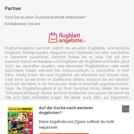
Partner
Sind Sie an einer Zusammenarbeit interessiert?
Kontaktieren Sie uns
Flugblattangebote sammelt täglich die aktuellen Flugblätter, wöchentliche
Angebote, Werbeprospekte, Magazine und Lookbooks von allen Geschäften
in Österreich zusammen. Dadurch bleiben Sie zu jeder Zeit auf dem
neuesten Stand von Rabatten und Angeboten der Flugblätter und finden ganz
leicht ein spezielles Angebot, eine besondere Flugblattaktion oder einen
besonderen Rabatt während des Schlussverkaufs in Geschäften in Ihrer
Nähe. Häufig finden Sie neue Flugblätter als allererstes auf unserer Seite,
noch bevor sie bei Ihnen im Briefkasten landen, wodurch Sie sie natürlich
auch auf der Arbeit, in der Schule oder direkt im Geschäft angucken können.
Fügen Sie Flugblattangebote.at zu Ihren Favoriten hinzu, kleben Sie einen
"Bitte keine Werbung!"-Sticker auf Ihren Briefkasten und sparen Sie somit viel
Zeit und Geld. Außerdem tragen Sie damit auch aktiv zur Papiermüll-
Reduktion bei, was gut für unsere Umwelt ist.
Auf der Suche nach weiteren
Angeboten?
Diese Angebote von Zgonc solltest du nicht
verpassen!
Alle Rechte vorbehalten © Flugblattangebote.at 2026 |
Haftungsausschluss