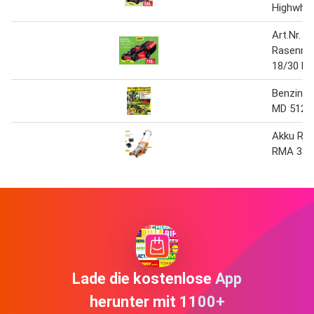
Highwhee
Art.Nr. 9
Rasenmä
18/30 Li
Benzin 
MD 512
Akku Ra
RMA 339
Lade die kostenlose App
herunter mit 1100+