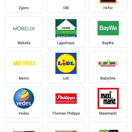
Zgonc
OBI
Hofer
Möbelix
Lagerhaus
BayWa
Metro
Lidl
BabyOne
Vedes
Thomas Philipps
Maximarkt