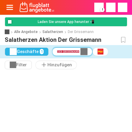
!
Laden Sie unsere App herunter 📲
Alle Angebote
Salatherzen
Der Grissemann
Salatherzen Aktion Der Grissemann
Geschäfte
1
Filter
Hinzufügen