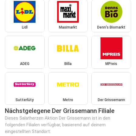
Lidl
Maximarkt
Denn's Biomarkt
ADEG
Billa
MPreis
Sutterlüty
Metro
Der Grissemann
Nächstgelegene Der Grissemann Filiale
Dieses Salatherzen Aktion Der Grissemann ist in den
folgenden Filialen verfügbar, basierend auf deinem
eingestellten Standort: