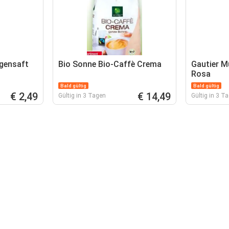
gensaft
Bio Sonne Bio-Caffè Crema
Gautier M
Rosa
Bald gültig
Bald gültig
€ 2,49
€ 14,49
Gültig in 3 Tagen
Gültig in 3 T