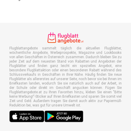
Flugblattangebote sammelt täglich die aktuellen Flugblätter,
wöchentliche Angebote, Werbeprospekte, Magazine und Lookbooks
von allen Geschäften in Österreich zusammen. Dadurch bleiben Sie zu
jeder Zeit auf dem neuesten Stand von Rabatten und Angeboten der
Flugblätter und finden ganz leicht ein spezielles Angebot, eine
besondere Flugblattaktion oder einen besonderen Rabatt während des
Schlussverkaufs in Geschäften in Ihrer Nähe. Häufig finden Sie neue
Flugblätter als allererstes auf unserer Seite, noch bevor sie bei Ihnen im
Briefkasten landen, wodurch Sie sie natürlich auch auf der Arbeit, in
der Schule oder direkt im Geschäft angucken können. Fügen Sie
Flugblattangebote.at zu Ihren Favoriten hinzu, kleben Sie einen "Bitte
keine Werbung!"-Sticker auf Ihren Briefkasten und sparen Sie somit viel
Zeit und Geld. Außerdem tragen Sie damit auch aktiv zur Papiermüll-
Reduktion bei, was gut für unsere Umwelt ist.