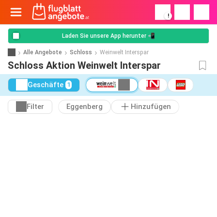
!
Laden Sie unsere App herunter 📲
Alle Angebote
Schloss
Weinwelt Interspar
Schloss Aktion Weinwelt Interspar
Geschäfte
1
Filter
Eggenberg
Hinzufügen