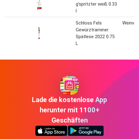
g'spritzter weiß 0.33
l
Schloss Fels
Weinwel
Gewürztraminer
Spätlese 2022 0.75
L
Lade die kostenlose App
herunter mit 1100+
Geschäften