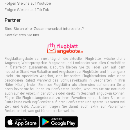
Folgen Sie uns auf Youtube
Folgen Sie uns auf TikTok
Partner
Sind Sie an einer Zusammenarbeit interessiert?
Kontaktieren Sie uns
Flugblattangebote sammelt täglich die aktuellen Flugblätter, wöchentliche
Angebote, Werbeprospekte, Magazine und Lookbooks von allen Geschäften
in Österreich zusammen. Dadurch bleiben Sie zu jeder Zeit auf dem
neuesten Stand von Rabatten und Angeboten der Flugblätter und finden ganz
leicht ein spezielles Angebot, eine besondere Flugblattaktion oder einen
besonderen Rabatt während des Schlussverkaufs in Geschäften in Ihrer
Nähe. Häufig finden Sie neue Flugblätter als allererstes auf unserer Seite,
noch bevor sie bei Ihnen im Briefkasten landen, wodurch Sie sie natürlich
auch auf der Arbeit, in der Schule oder direkt im Geschäft angucken können.
Fügen Sie Flugblattangebote.at zu Ihren Favoriten hinzu, kleben Sie einen
"Bitte keine Werbung!"-Sticker auf Ihren Briefkasten und sparen Sie somit viel
Zeit und Geld. Außerdem tragen Sie damit auch aktiv zur Papiermüll-
Reduktion bei, was gut für unsere Umwelt ist.