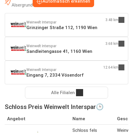
Automatisch erkennen
Alsergrund
3.48 km
Weinwelt Interspar
Grinzinger Straße 112, 1190 Wien
3.68 km
Weinwelt Interspar
Sandleitengasse 41, 1160 Wien
12.64 km
Weinwelt Interspar
Eingang 7, 2334 Vösendorf
Alle Filialen
Schloss Preis Weinwelt Interspar🕒
Angebot
Name
Geschä
Schloss fels
Weinwel