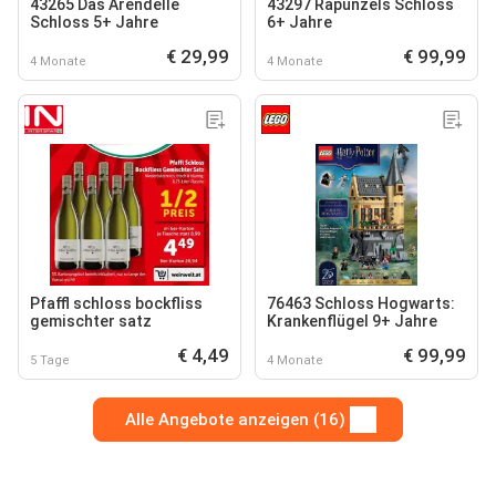
43265 Das Arendelle
43297 Rapunzels Schloss
Schloss 5+ Jahre
6+ Jahre
€ 29,99
€ 99,99
4 Monate
4 Monate
Pfaffl schloss bockfliss
76463 Schloss Hogwarts:
gemischter satz
Krankenflügel 9+ Jahre
€ 4,49
€ 99,99
5 Tage
4 Monate
Alle Angebote anzeigen (16)