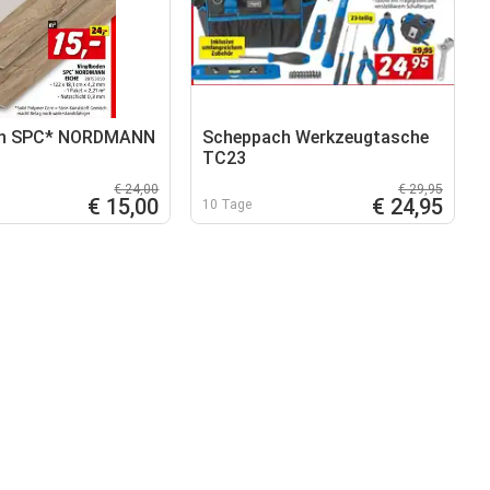
en SPC* NORDMANN
Scheppach Werkzeugtasche
TC23
€ 24,00
€ 29,95
€ 15,00
€ 24,95
10 Tage