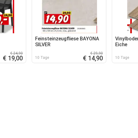
Feinsteinzeugfliese BAYONA
Vinylbod
SILVER
Eiche
€ 24,90
€ 29,90
€ 19,00
€ 14,90
10 Tage
10 Tage