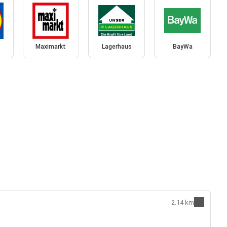
Maximarkt
Lagerhaus
BayWa
2.14 km