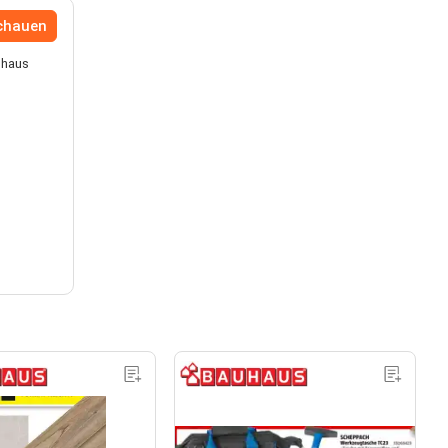
schauen
uhaus