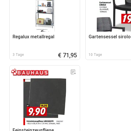
Regalux metallregal
Gartensessel sirolo
€ 71,95
3 Tage
10 Tage
Feinsteinzeugfliese