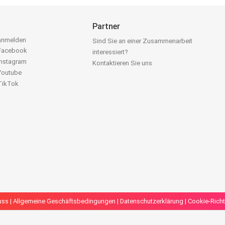
Partner
 anmelden
Sind Sie an einer Zusammenarbeit
 Facebook
interessiert?
Instagram
Kontaktieren Sie uns
 Youtube
 TikTok
uss
|
Allgemeine Geschäftsbedingungen
|
Datenschutzerklärung
|
Cookie-Richt