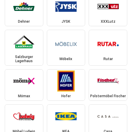
Dehner
JYSK
XXXLutz
Salzburger
Möbelix
Rutar
Lagerhaus
Mömax
Hofer
Polstermöbel Fischer
Möbel Ludwig
IKEA
Casa