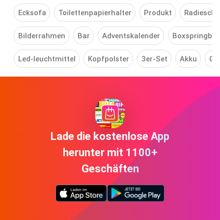
Ecksofa
Toilettenpapierhalter
Produkt
Radiesche
Bilderrahmen
Bar
Adventskalender
Boxspringbet
Led-leuchtmittel
Kopfpolster
3er-Set
Akku
Ge
Lade die kostenlose App
herunter mit 1100+
Geschäften