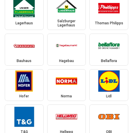
Salzburger
Lagerhaus
Thomas Philipps
Lagerhaus
Bauhaus
Hagebau
Bellaflora
Hofer
Norma
Lidl
T&G
Hellweg
OBI