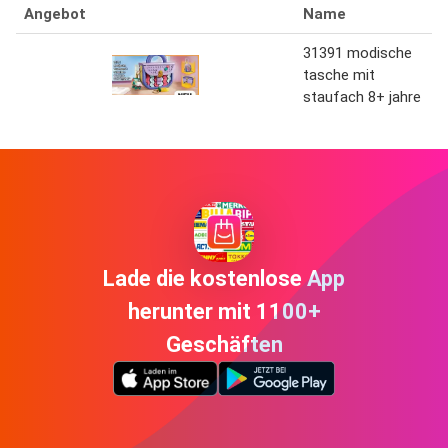
Angebot
Name
31391 modische
tasche mit
staufach 8+ jahre
Lade die kostenlose App
herunter mit 1100+
Geschäften