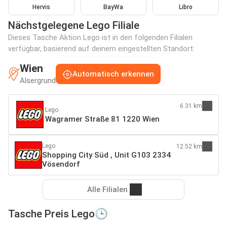
Hervis
BayWa
Libro
Nächstgelegene Lego Filiale
Dieses Tasche Aktion Lego ist in den folgenden Filialen
verfügbar, basierend auf deinem eingestellten Standort:
Wien
Automatisch erkennen
Alsergrund
6.31 km
Lego
Wagramer Straße 81 1220 Wien
Lego
12.52 km
Shopping City Süd , Unit G103 2334
Vösendorf
Alle Filialen
Tasche Preis Lego🕒