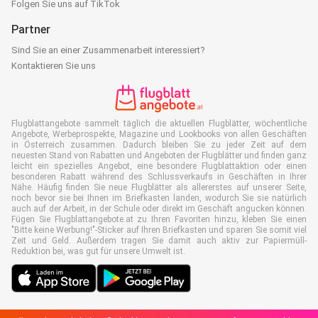
Folgen Sie uns auf TikTok
Partner
Sind Sie an einer Zusammenarbeit interessiert?
Kontaktieren Sie uns
Flugblattangebote sammelt täglich die aktuellen Flugblätter, wöchentliche
Angebote, Werbeprospekte, Magazine und Lookbooks von allen Geschäften
in Österreich zusammen. Dadurch bleiben Sie zu jeder Zeit auf dem
neuesten Stand von Rabatten und Angeboten der Flugblätter und finden ganz
leicht ein spezielles Angebot, eine besondere Flugblattaktion oder einen
besonderen Rabatt während des Schlussverkaufs in Geschäften in Ihrer
Nähe. Häufig finden Sie neue Flugblätter als allererstes auf unserer Seite,
noch bevor sie bei Ihnen im Briefkasten landen, wodurch Sie sie natürlich
auch auf der Arbeit, in der Schule oder direkt im Geschäft angucken können.
Fügen Sie Flugblattangebote.at zu Ihren Favoriten hinzu, kleben Sie einen
"Bitte keine Werbung!"-Sticker auf Ihren Briefkasten und sparen Sie somit viel
Zeit und Geld. Außerdem tragen Sie damit auch aktiv zur Papiermüll-
Reduktion bei, was gut für unsere Umwelt ist.