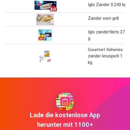
Iglo Zander 0.243 kg
Zander vom grill
Iglo zanderfilets 27
g
Gourmet fisheries
zander knusperli 1
kg
Lade die kostenlose App
herunter mit 1100+