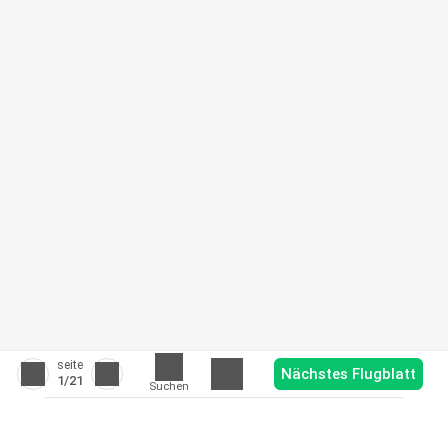
seite
Nächstes Flugblatt
1
/21
Suchen