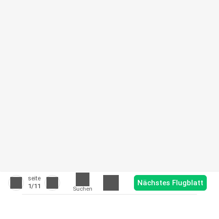
seite
Nächstes Flugblatt
1
/11
Suchen